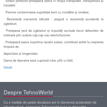
· Stratul protector protejează țeava în timpul manipulării, transportului și
instalării;
· Previne contaminarea suprafeței țevii cu murdărie și oxidare;
· Rezistență mecanică ridicată - asigură o rezistență excelentă la
zgârieturi;
· Protejarea țevii de zgârieturi și impuriăți exclude riscul defectelor de
imbinare prin sudura cap-cap sau electrofuziune;
· Protejează țeava împotriva razelor solare, contribuid astfel la creșterea
timpului de
depozitare și longevitate;
Gama de diametre este cuprinsă între ⌀20÷⌀1200.
Detalii
Despre TehnoWorld
Cu o tradiţie de peste douăzeci ani în domeniul proiectelor de
infrastructură, compania Tehnoworld pune la dispoziţia