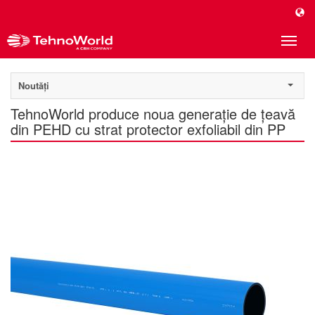
Toggle
naviga
Noutăți
TehnoWorld produce noua generație de țeavă
din PEHD cu strat protector exfoliabil din PP