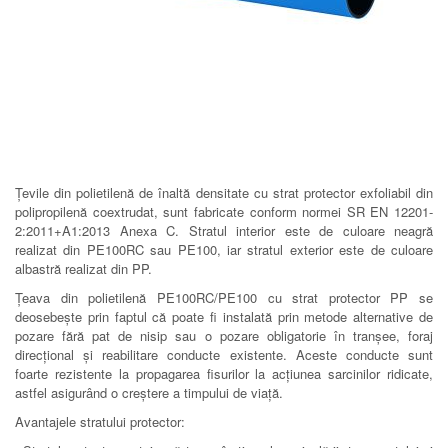
Țevile din polietilenă de înaltă densitate cu strat protector exfoliabil din
polipropilenă coextrudat, sunt fabricate conform normei SR EN 12201-
2:2011+A1:2013 Anexa C. Stratul interior este de culoare neagră
realizat din PE100RC sau PE100, iar stratul exterior este de culoare
albastră realizat din PP.
Țeava din polietilenă PE100RC/PE100 cu strat protector PP se
deosebește prin faptul că poate fi instalată prin metode alternative de
pozare fără pat de nisip sau o pozare obligatorie în tranșee, foraj
direcțional și reabilitare conducte existente. Aceste conducte sunt
foarte rezistente la propagarea fisurilor la acțiunea sarcinilor ridicate,
astfel asigurând o creștere a timpului de viață.
Avantajele stratului protector: