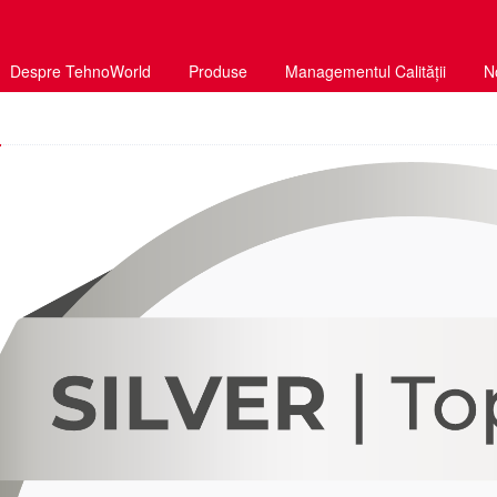
Despre TehnoWorld
Produse
Managementul Calității
N
u