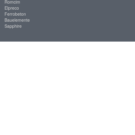
Romcim
Elpreco
Ferrobeton
Bauelemente
Sapphire