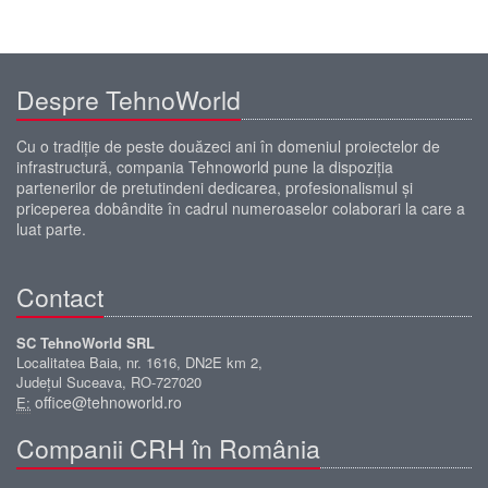
Despre TehnoWorld
Cu o tradiţie de peste douăzeci ani în domeniul proiectelor de
infrastructură, compania Tehnoworld pune la dispoziţia
partenerilor de pretutindeni dedicarea, profesionalismul şi
priceperea dobândite în cadrul numeroaselor colaborari la care a
luat parte.
Contact
SC TehnoWorld SRL
Localitatea Baia, nr. 1616, DN2E km 2,
Județul Suceava, RO-727020
office@tehnoworld.ro
E:
Companii CRH în România