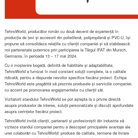
TehnoWorld, producător român cu două decenii de experiență în
producția de țevi și accesorii din polietilenă, polipropilenă și PVC-U, își
propune să consolideze relațiile cu clienții companiei și să stabilească
noi parteneriate puternice prin participarea la Târgul IFAT din Munich,
Germania, în perioada 13 – 17 mai 2024.
Cu o moștenire bogată, definită de fiabilitate și adaptabilitate,
TehnoWorld a furnizat în mod constant soluții complete, la o calitate
ridicată, pentru a răspunde nevoilor specifice fiecărui proiect. Echipa
TehnoWorld este pregătită să prezinte produsele și serviciile companiei,
cu accent pe promovarea angajamentelor cu clienții săi.
Vizitatorii standului TehnoWorld se pot aștepta la o privire directă
asupra produselor de interes, soluții personalizate și discuții aprofundate
asupra cerințelor fiecărui proiect.
TehnoWorld invită clienții, partenerii și profesioniștii din industrie să
viziteze standul companiei pentru a descoperi principalele avantaje ale
unei colaborări cu TehnoWorld: produse de calitate, termene de livrare