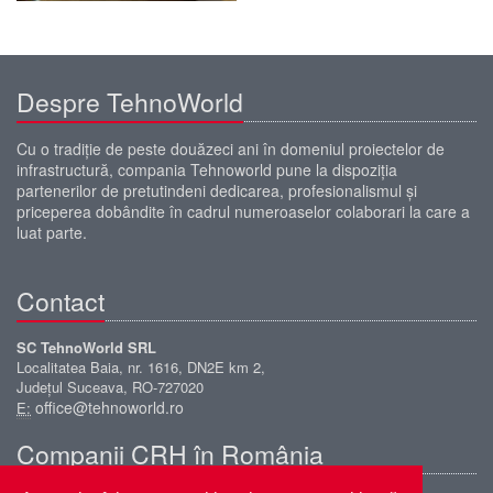
Despre TehnoWorld
Cu o tradiţie de peste douăzeci ani în domeniul proiectelor de
infrastructură, compania Tehnoworld pune la dispoziţia
partenerilor de pretutindeni dedicarea, profesionalismul şi
priceperea dobândite în cadrul numeroaselor colaborari la care a
luat parte.
Contact
SC TehnoWorld SRL
Localitatea Baia, nr. 1616, DN2E km 2,
Județul Suceava, RO-727020
office@tehnoworld.ro
E:
Companii CRH în România