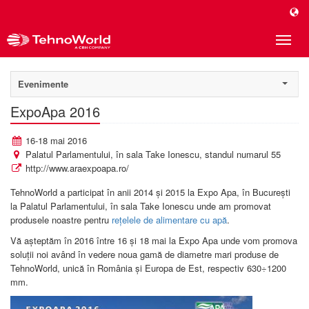
Toggle
naviga
Evenimente
ExpoApa 2016
16-18 mai 2016
Palatul Parlamentului, în sala Take Ionescu, standul numarul 55
http://www.araexpoapa.ro/
TehnoWorld a participat în anii 2014 şi 2015 la Expo Apa, în Bucureşti
la Palatul Parlamentului, în sala Take Ionescu unde am promovat
produsele noastre pentru
reţelele de alimentare cu apă
.
Vă aşteptăm în 2016 între 16 şi 18 mai la Expo Apa unde vom promova
soluţii noi având în vedere noua gamă de diametre mari produse de
TehnoWorld, unică în România şi Europa de Est, respectiv 630÷1200
mm.