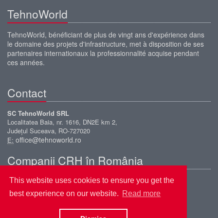
TehnoWorld
TehnoWorld, bénéficiant de plus de vingt ans d'expérience dans
le domaine des projets d'infrastructure, met à disposition de ses
partenaires internationaux la professionnalité acquise pendant
ces années.
Contact
SC TehnoWorld SRL
Localitatea Baia, nr. 1616, DN2E km 2,
Județul Suceava, RO-727020
office@tehnoworld.ro
E:
Companii CRH în România
This website uses cookies to ensure you get the
Romcim
Elpreco
best experience on our website.
Read more
Ferrobeton
Bauelemente